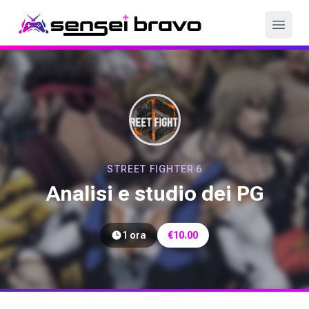
Games
Servizi
Coach
Come funziona
STREET FIGHTER 6
Analisi e studio dei PG
Login
1 ora
€
10.00