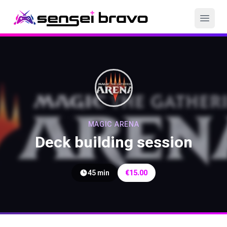
Games
Servizi
Coach
Come funziona
MAGIC ARENA
Deck building session
Login
45 min
€
15.00