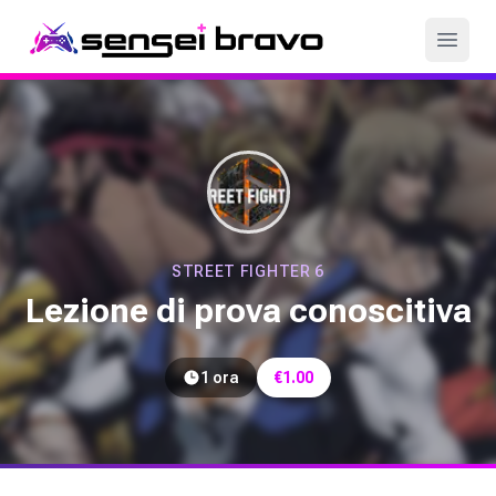
Games
Servizi
Coach
Come funziona
STREET FIGHTER 6
Lezione di prova conoscitiva
Login
1 ora
€
1.00